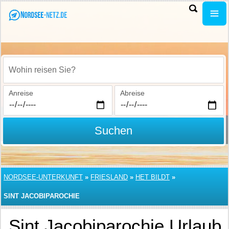
Wohin reisen Sie?
Anreise
Abreise
Suchen
NORDSEE-UNTERKUNFT
»
FRIESLAND
»
HET BILDT
»
SINT JACOBIPAROCHIE
Sint Jacobiparochie Urlaub