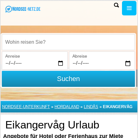
Wohin reisen Sie?
Anreise
Abreise
Suchen
NORDSEE-UNTERKUNFT
»
HORDALAND
»
LINDÅS
»
EIKANGERVÅG
Eikangervåg Urlaub
Angebote für Hotel oder Ferienhaus zur Miete