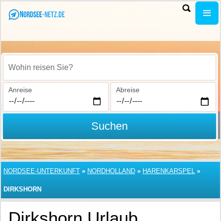
Wohin reisen Sie?
Anreise
Abreise
Suchen
NORDSEE-UNTERKUNFT
»
NORDHOLLAND
»
HARENKARSPEL
»
DIRKSHORN
Dirkshorn Urlaub