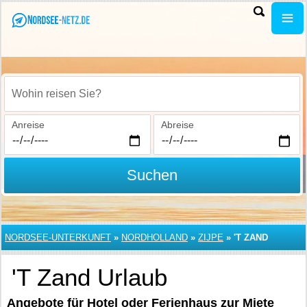
Wohin reisen Sie?
Anreise
Abreise
Suchen
NORDSEE-UNTERKUNFT
»
NORDHOLLAND
»
ZIJPE
»
'T ZAND
'T Zand Urlaub
Angebote für Hotel oder Ferienhaus zur Miete