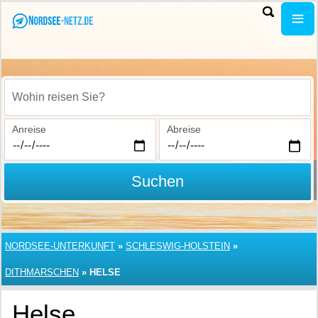
Wohin reisen Sie?
Anreise
Abreise
Suchen
NORDSEE-UNTERKUNFT
»
SCHLESWIG-HOLSTEIN
»
DITHMARSCHEN
»
HELSE
Helse