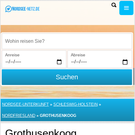
Wohin reisen Sie?
Anreise
Abreise
Suchen
NORDSEE-UNTERKUNFT
»
SCHLESWIG-HOLSTEIN
»
NORDFRIESLAND
»
GROTHUSENKOOG
Grothusenkoog