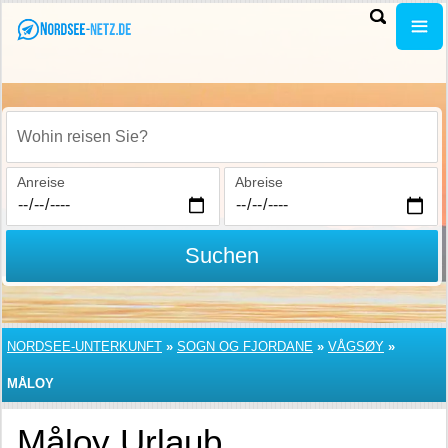
Wohin reisen Sie?
Anreise
Abreise
Suchen
NORDSEE-UNTERKUNFT
»
SOGN OG FJORDANE
»
VÅGSØY
»
MÅLOY
Måloy Urlaub