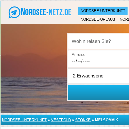
NORDSEE-UNTERKUNFT
NORDSEE-URLAUB
NOR
Wohin reisen Sie?
Anreise
NORDSEE-UNTERKUNFT
»
VESTFOLD
»
STOKKE
»
MELSOMVIK