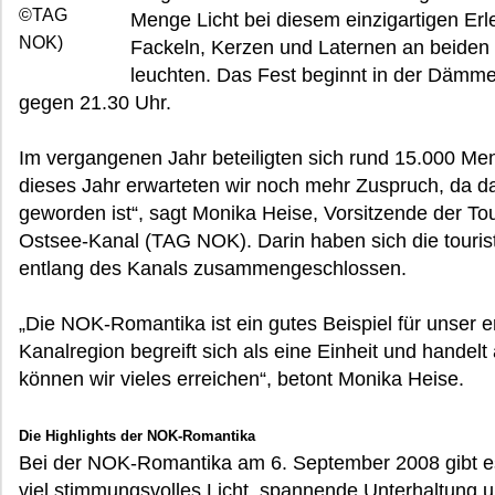
©TAG
Menge Licht bei diesem einzigartigen Erl
NOK)
Fackeln, Kerzen und Laternen an beiden 
leuchten. Das Fest beginnt in der Dämm
gegen 21.30 Uhr.
Im vergangenen Jahr beteiligten sich rund 15.000 M
dieses Jahr erwarteten wir noch mehr Zuspruch, da 
geworden ist“, sagt Monika Heise, Vorsitzende der To
Ostsee-Kanal (TAG NOK). Darin haben sich die touris
entlang des Kanals zusammengeschlossen.
„Die NOK-Romantika ist ein gutes Beispiel für unser e
Kanalregion begreift sich als eine Einheit und hand
können wir vieles erreichen“, betont Monika Heise.
Die Highlights der NOK-Romantika
Bei der NOK-Romantika am 6. September 2008 gibt e
viel stimmungsvolles Licht, spannende Unterhaltung un