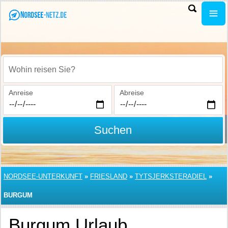
Wohin reisen Sie?
Anreise
Abreise
Suchen
NORDSEE-UNTERKUNFT
»
FRIESLAND
»
TYTSJERKSTERADIEL
»
BURGUM
Burgum Urlaub