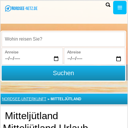
Wohin reisen Sie?
Anreise
Abreise
Suchen
NORDSEE-UNTERKUNFT
»
MITTELJÜTLAND
Mitteljütland
Mitteljütland Urlaub