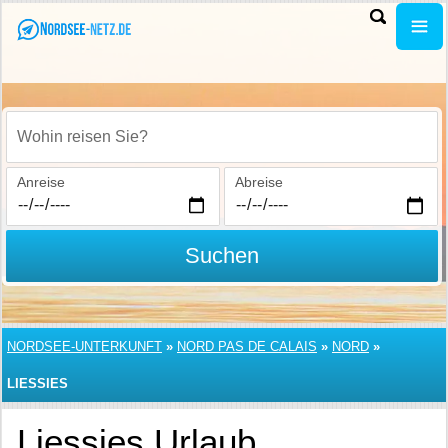
Wohin reisen Sie?
Anreise
Abreise
Suchen
NORDSEE-UNTERKUNFT
»
NORD PAS DE CALAIS
»
NORD
»
LIESSIES
Liessies Urlaub