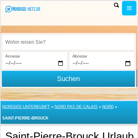
Wohin reisen Sie?
Anreise
Abreise
Suchen
NORDSEE-UNTERKUNFT
»
NORD PAS DE CALAIS
»
NORD
»
SAINT-PIERRE-BROUCK
Saint-Pierre-Brouck Urlaub