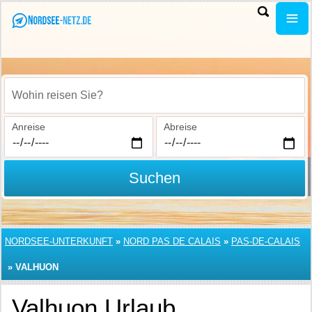
Wohin reisen Sie?
Anreise
Abreise
Suchen
NORDSEE-UNTERKUNFT
»
NORD PAS DE CALAIS
»
PAS-DE-CALAIS
»
VALHUON
Valhuon Urlaub