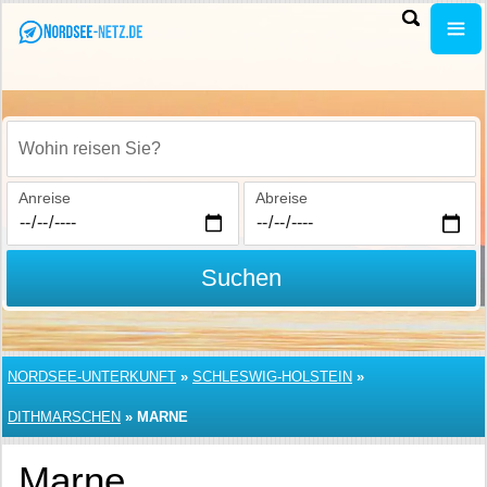
Wohin reisen Sie?
Anreise
Abreise
Suchen
NORDSEE-UNTERKUNFT
»
SCHLESWIG-HOLSTEIN
»
DITHMARSCHEN
»
MARNE
Marne