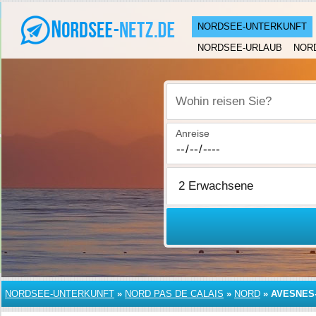
NORDSEE-UNTERKUNFT
NORDSEE-URLAUB
NOR
Wohin reisen Sie?
Anreise
NORDSEE-UNTERKUNFT
»
NORD PAS DE CALAIS
»
NORD
»
AVESNES