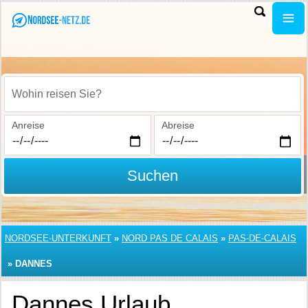
Wohin reisen Sie?
Anreise
Abreise
Suchen
NORDSEE-UNTERKUNFT
»
NORD PAS DE CALAIS
»
PAS-DE-CALAIS
»
DANNES
Dannes Urlaub