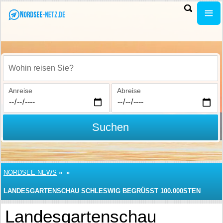
Wohin reisen Sie?
Anreise
Abreise
Suchen
NORDSEE-NEWS
»
»
LANDESGARTENSCHAU SCHLESWIG BEGRÜSST 100.000STEN B
ESUCHER
Landesgartenschau