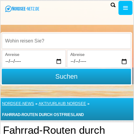
Wohin reisen Sie?
Anreise
Abreise
Suchen
NORDSEE-NEWS
»
AKTIVURLAUB NORDSEE
»
FAHRRAD-ROUTEN DURCH OSTFRIESLAND
Fahrrad-Routen durch