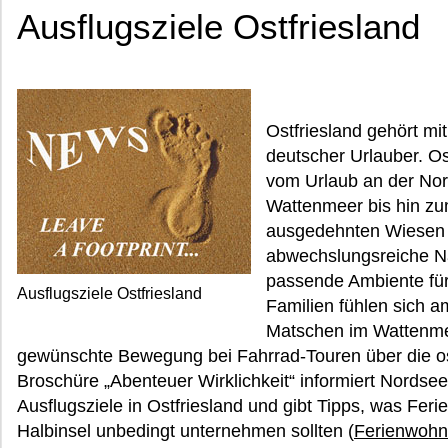
Ausflugsziele Ostfriesland
Ostfriesland gehört mi
deutscher Urlauber. Os
vom Urlaub an der Nor
Wattenmeer bis hin z
ausgedehnten Wiesen 
abwechslungsreiche Nat
passende Ambiente für 
Ausflugsziele Ostfriesland
Familien fühlen sich a
Matschen im Wattenmee
gewünschte Bewegung bei Fahrrad-Touren über die ost
Broschüre „Abenteuer Wirklichkeit“ informiert Nords
Ausflugsziele in Ostfriesland und gibt Tipps, was Feri
Halbinsel unbedingt unternehmen sollten (
Ferienwohn