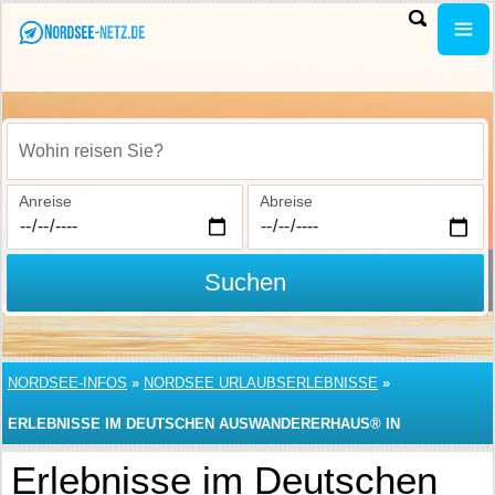
Wohin reisen Sie?
Anreise
Abreise
Suchen
NORDSEE-INFOS
»
NORDSEE URLAUBSERLEBNISSE
»
ERLEBNISSE IM DEUTSCHEN AUSWANDERERHAUS® IN
BREMERHAVEN
Erlebnisse im Deutschen