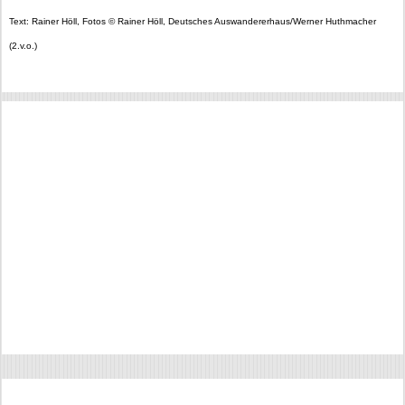
Text: Rainer Höll, Fotos © Rainer Höll, Deutsches Auswandererhaus/Werner Huthmacher
(2.v.o.)