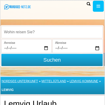
Wohin reisen Sie?
Anreise
Abreise
Suchen
NORDSEE-UNTERKUNFT
»
MITTELJÜTLAND
»
LEMVIG KOMMUNE
»
LEMVIG
Lemvig Urlaub