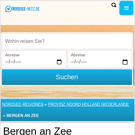
Wohin reisen Sie?
Anreise
Abreise
Suchen
NORDSEE-REGIONEN
»
PROVINZ NOORD-HOLLAND NIEDERLANDE
»
BERGEN AN ZEE
Bergen an Zee