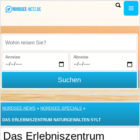
Wohin reisen Sie?
Anreise
Abreise
Suchen
NORDSEE-NEWS
»
NORDSEE-SPECIALS
»
DAS ERLEBNISZENTRUM NATURGEWALTEN SYLT
Das Erlebniszentrum