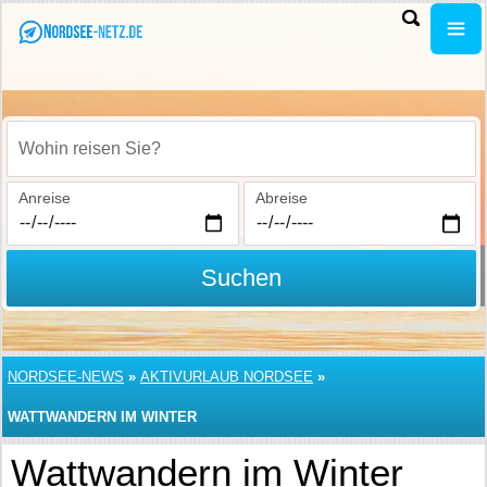
Wohin reisen Sie?
Anreise
Abreise
Suchen
NORDSEE-NEWS
»
AKTIVURLAUB NORDSEE
»
WATTWANDERN IM WINTER
Wattwandern im Winter