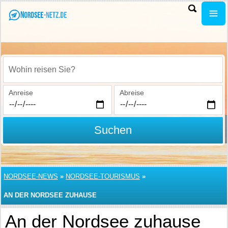
Wohin reisen Sie?
Anreise
Abreise
Suchen
NORDSEE-NEWS
»
NORDSEE-TOURISMUS
»
AN DER NORDSEE ZUHAUSE
An der Nordsee zuhause